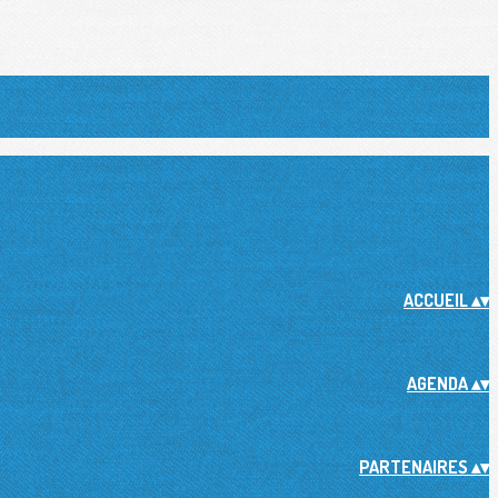
ACCUEIL
▴
▾
AGENDA
▴
▾
PARTENAIRES
▴
▾