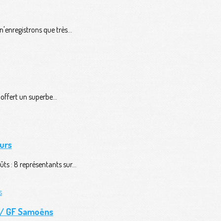
'enregistrons que très...
ffert un superbe...
urs
ts : 8 représentants sur...
n / GF Samoëns