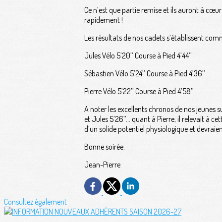
Ce n’est que partie remise et ils auront à cœur
rapidement !
Les résultats de nos cadets s’établissent comm
Jules Vélo 5’20’’ Course à Pied 4’44’’
Sébastien Vélo 5’24’’ Course à Pied 4’36’’
Pierre Vélo 5’22’’ Course à Pied 4’58’’
A noter les excellents chronos de nos jeunes su
et Jules 5’26’’… quant à Pierre, il relevait à 
d’un solide potentiel physiologique et devraien
Bonne soirée.
Jean-Pierre
Consultez également