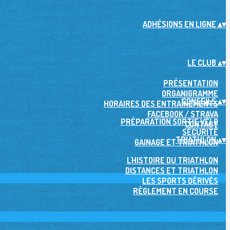
ADHÉSIONS EN LIGNE
▴
▾
LE CLUB
▴
▾
PRÉSENTATION
ORGANIGRAMME
CONSEILS
▴
▾
HORAIRES DES ENTRAÎNEMENTS
FACEBOOK / STRAVA
PRÉPARATION SORTIE VÉLO
CONTACT
SÉCURITÉ
TRIATHLON
▴
▾
GAINAGE ET TRIATHLON
L'HISTOIRE DU TRIATHLON
DISTANCES ET TRIATHLON
LES SPORTS DÉRIVÉS
RÈGLEMENT EN COURSE