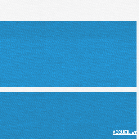
ACCUEIL
▴
▾