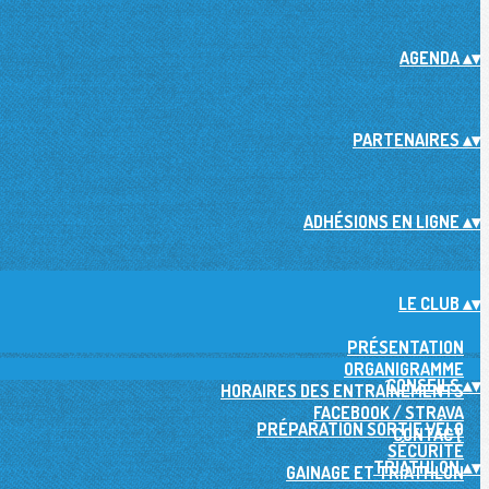
AGENDA
▴
▾
PARTENAIRES
▴
▾
ADHÉSIONS EN LIGNE
▴
▾
LE CLUB
▴
▾
PRÉSENTATION
ORGANIGRAMME
CONSEILS
▴
▾
HORAIRES DES ENTRAÎNEMENTS
FACEBOOK / STRAVA
PRÉPARATION SORTIE VÉLO
CONTACT
SÉCURITÉ
TRIATHLON
▴
▾
GAINAGE ET TRIATHLON