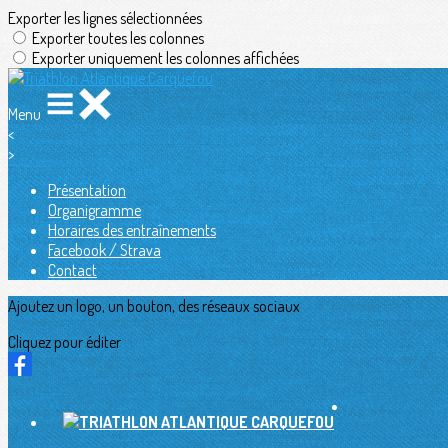
Exporter les lignes sélectionnées
Exporter toutes les colonnes
Exporter uniquement les colonnes affichées
Menu
<
>
Présentation
Organigramme
Horaires des entraînements
Facebook / Strava
Contact
Ajoutez un logo, un bouton, des réseaux sociaux
Cliquez pour éditer