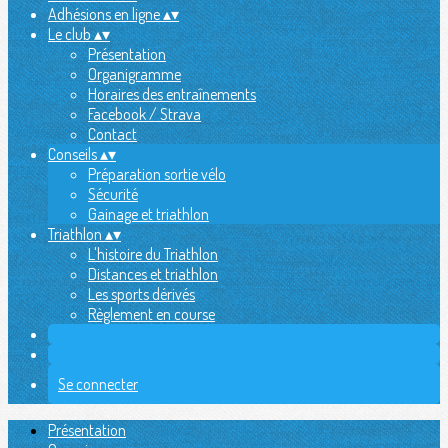
Adhésions en ligne
▴
▾
Le club
▴
▾
Présentation
Organigramme
Horaires des entraînements
Facebook / Strava
Contact
Conseils
▴
▾
Préparation sortie vélo
Sécurité
Gainage et triathlon
Triathlon
▴
▾
L'histoire du Triathlon
Distances et triathlon
Les sports dérivés
Règlement en course
Se connecter
Présentation