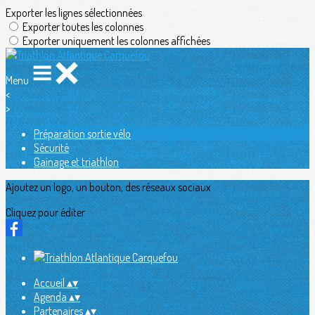
Exporter les lignes sélectionnées
Exporter toutes les colonnes
Exporter uniquement les colonnes affichées
Menu
<
>
Préparation sortie vélo
Sécurité
Gainage et triathlon
Ajoutez un logo, un bouton, des réseaux sociaux
Cliquez pour éditer
Accueil
▴
▾
Agenda
▴
▾
Partenaires
▴
▾