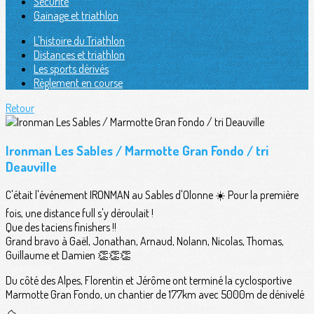
Sécurité
Gainage et triathlon
L'histoire du Triathlon
Distances et triathlon
Les sports dérivés
Règlement en course
Retour
Ironman Les Sables / Marmotte Gran Fondo / tri
Deauville
C'était l'événement IRONMAN au Sables d'Olonne ☀️ Pour la première
fois, une distance full s'y déroulait !
Que des taciens finishers !!
Grand bravo à Gaël, Jonathan, Arnaud, Nolann, Nicolas, Thomas,
Guillaume et Damien 👏👏👏
Du côté des Alpes, Florentin et Jérôme ont terminé la cyclosportive
Marmotte Gran Fondo, un chantier de 177km avec 5000m de dénivelé