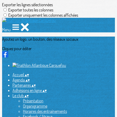
Exporter les lignes sélectionnées
Exporter toutes les colonnes
Exporter uniquement les colonnes affichées
Menu
Ajoutez un logo, un bouton, des réseaux sociaux
Cliquez pour éditer
Accueil
▴
▾
Agenda
▴
▾
Partenaires
▴
▾
Adhésions en ligne
▴
▾
Le club
▴
▾
Présentation
Organigramme
Horaires des entraînements
Facebook / Strava