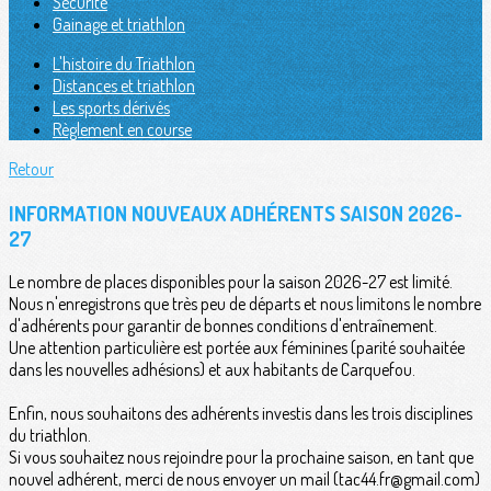
Sécurité
Gainage et triathlon
L'histoire du Triathlon
Distances et triathlon
Les sports dérivés
Règlement en course
Retour
INFORMATION NOUVEAUX ADHÉRENTS SAISON 2026-
27
Le nombre de places disponibles pour la saison 2026-27 est limité.
Nous n'enregistrons que très peu de départs et nous limitons le nombre
d'adhérents pour garantir de bonnes conditions d'entraînement.
Une attention particulière est portée aux féminines (parité souhaitée
dans les nouvelles adhésions) et aux habitants de Carquefou.
Enfin, nous souhaitons des adhérents investis dans les trois disciplines
du triathlon.
Si vous souhaitez nous rejoindre pour la prochaine saison, en tant que
nouvel adhérent, merci de nous envoyer un mail (tac44.fr@gmail.com)