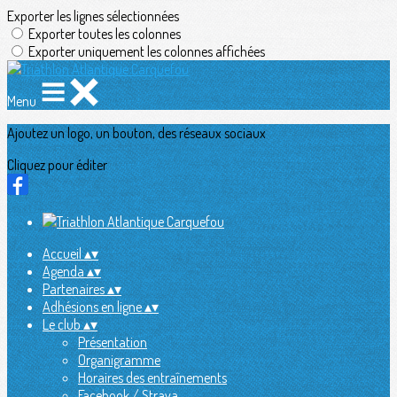
Exporter les lignes sélectionnées
Exporter toutes les colonnes
Exporter uniquement les colonnes affichées
Menu
Ajoutez un logo, un bouton, des réseaux sociaux
Cliquez pour éditer
Accueil
▴
▾
Agenda
▴
▾
Partenaires
▴
▾
Adhésions en ligne
▴
▾
Le club
▴
▾
Présentation
Organigramme
Horaires des entraînements
Facebook / Strava