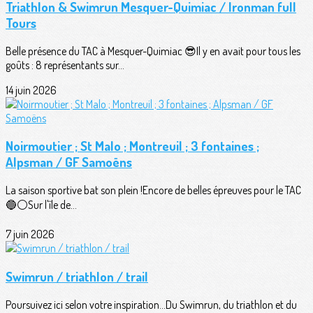
Triathlon & Swimrun Mesquer-Quimiac / Ironman full
Tours
Belle présence du TAC à Mesquer-Quimiac 😎Il y en avait pour tous les
goûts : 8 représentants sur...
14 juin 2026
Noirmoutier ; St Malo ; Montreuil ; 3 fontaines ;
Alpsman / GF Samoëns
La saison sportive bat son plein !Encore de belles épreuves pour le TAC
🔵⚪️Sur l'île de...
7 juin 2026
Swimrun / triathlon / trail
Poursuivez ici selon votre inspiration...Du Swimrun, du triathlon et du