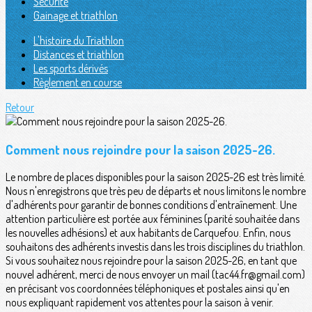
Sécurité
Gainage et triathlon
L'histoire du Triathlon
Distances et triathlon
Les sports dérivés
Règlement en course
Retour
Comment nous rejoindre pour la saison 2025-26.
Le nombre de places disponibles pour la saison 2025-26 est très limité.
Nous n'enregistrons que très peu de départs et nous limitons le nombre
d'adhérents pour garantir de bonnes conditions d'entraînement. Une
attention particulière est portée aux féminines (parité souhaitée dans
les nouvelles adhésions) et aux habitants de Carquefou. Enfin, nous
souhaitons des adhérents investis dans les trois disciplines du triathlon.
Si vous souhaitez nous rejoindre pour la saison 2025-26, en tant que
nouvel adhérent, merci de nous envoyer un mail (tac44.fr@gmail.com)
en précisant vos coordonnées téléphoniques et postales ainsi qu'en
nous expliquant rapidement vos attentes pour la saison à venir.