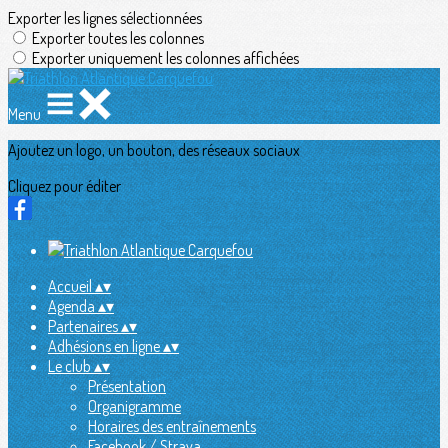
Exporter les lignes sélectionnées
Exporter toutes les colonnes
Exporter uniquement les colonnes affichées
Menu
Ajoutez un logo, un bouton, des réseaux sociaux
Cliquez pour éditer
Accueil
▴
▾
Agenda
▴
▾
Partenaires
▴
▾
Adhésions en ligne
▴
▾
Le club
▴
▾
Présentation
Organigramme
Horaires des entraînements
Facebook / Strava