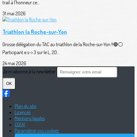
trail à l'honneur ce...
31 mai 2026
Triathlon la Roche-sur-Yon
Grosse délégation du TAC au triathlon de la Roche-sur-Yon !!🔵⚪️
Participant.e.s-> 3 sur le L, 20...
24 mai 2026
Je m'abonne à la newsletter
OK
Plan du site
Licences
Mentions légales
CGUV
Paramétrer vos cookies