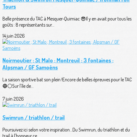
Tours
Belle présence du TAC à Mesquer-Quimiac 😎Il y en avait pour tous les
goûts : 8 représentants sur...
14 juin 2026
Noirmoutier ; St Malo ; Montreuil ; 3 fontaines ;
Alpsman / GF Samoëns
La saison sportive bat son plein !Encore de belles épreuves pour le TAC
🔵⚪️Sur l'île de...
7 juin 2026
Swimrun / triathlon / trail
Poursuivez ici selon votre inspiration...Du Swimrun, du triathlon et du
trail à l'honneur ce...