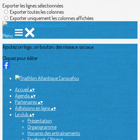
Exporter les lignes sélectionnées
Exporter toutes les colonnes
Exporter uniquement les colonnes affichées
Menu
Ajoutez un logo, un bouton, des réseaux sociaux
Cliquez pour éditer
Accueil
▴
▾
Agenda
▴
▾
Partenaires
▴
▾
Adhésions en ligne
▴
▾
Le club
▴
▾
Présentation
Organigramme
Horaires des entraînements
Facebook / Strava