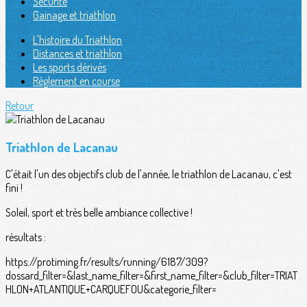
Sécurité
Gainage et triathlon
L'histoire du Triathlon
Distances et triathlon
Les sports dérivés
Règlement en course
Retour
Triathlon de Lacanau
C'était l'un des objectifs club de l'année, le triathlon de Lacanau, c'est
fini !
Soleil, sport et très belle ambiance collective !
résultats :
https://protiming.fr/results/running/6187/309?
dossard_filter=&last_name_filter=&first_name_filter=&club_filter=TRIAT
HLON+ATLANTIQUE+CARQUEFOU&categorie_filter=