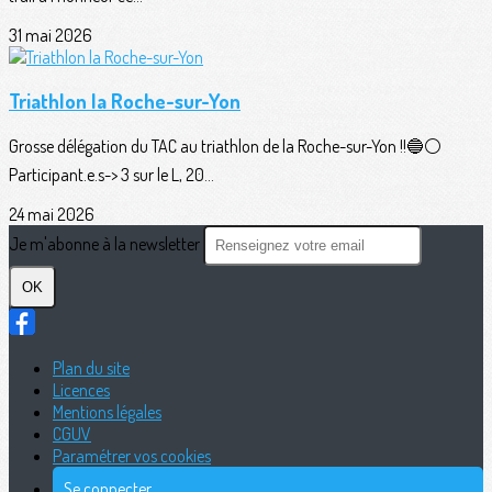
31 mai 2026
Triathlon la Roche-sur-Yon
Grosse délégation du TAC au triathlon de la Roche-sur-Yon !!🔵⚪️
Participant.e.s-> 3 sur le L, 20...
24 mai 2026
Je m'abonne à la newsletter
OK
Plan du site
Licences
Mentions légales
CGUV
Paramétrer vos cookies
Se connecter