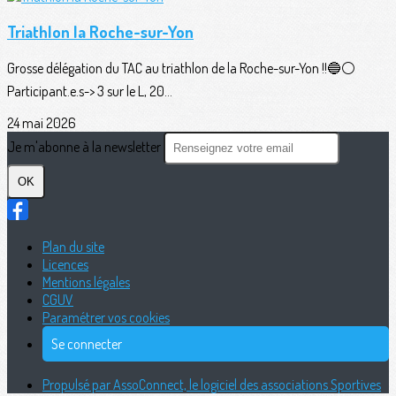
Triathlon la Roche-sur-Yon
Grosse délégation du TAC au triathlon de la Roche-sur-Yon !!🔵⚪️
Participant.e.s-> 3 sur le L, 20...
24 mai 2026
Je m'abonne à la newsletter
OK
Plan du site
Licences
Mentions légales
CGUV
Paramétrer vos cookies
Se connecter
Propulsé par AssoConnect, le logiciel des associations Sportives