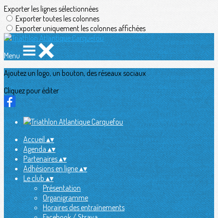
Exporter les lignes sélectionnées
Exporter toutes les colonnes
Exporter uniquement les colonnes affichées
Menu
Ajoutez un logo, un bouton, des réseaux sociaux
Cliquez pour éditer
Accueil
▴
▾
Agenda
▴
▾
Partenaires
▴
▾
Adhésions en ligne
▴
▾
Le club
▴
▾
Présentation
Organigramme
Horaires des entraînements
Facebook / Strava