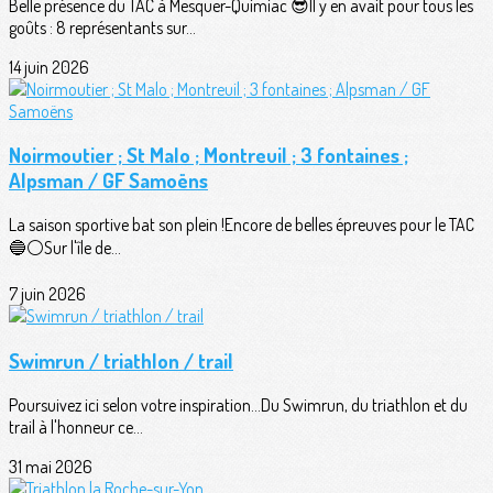
Belle présence du TAC à Mesquer-Quimiac 😎Il y en avait pour tous les
goûts : 8 représentants sur...
14 juin 2026
Noirmoutier ; St Malo ; Montreuil ; 3 fontaines ;
Alpsman / GF Samoëns
La saison sportive bat son plein !Encore de belles épreuves pour le TAC
🔵⚪️Sur l'île de...
7 juin 2026
Swimrun / triathlon / trail
Poursuivez ici selon votre inspiration...Du Swimrun, du triathlon et du
trail à l'honneur ce...
31 mai 2026