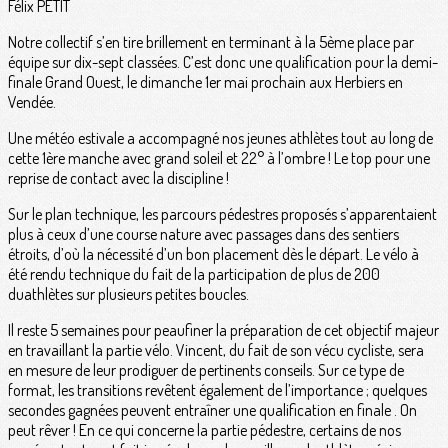
Félix PETIT
Notre collectif s’en tire brillement en terminant à la 5ème place par
équipe sur dix-sept classées. C’est donc une qualification pour la demi-
finale Grand Ouest, le dimanche 1er mai prochain aux Herbiers en
Vendée.
Une météo estivale a accompagné nos jeunes athlètes tout au long de
cette 1ère manche avec grand soleil et 22° à l’ombre ! Le top pour une
reprise de contact avec la discipline !
Sur le plan technique, les parcours pédestres proposés s’apparentaient
plus à ceux d’une course nature avec passages dans des sentiers
étroits, d’où la nécessité d’un bon placement dès le départ. Le vélo à
été rendu technique du fait de la participation de plus de 200
duathlètes sur plusieurs petites boucles.
Il reste 5 semaines pour peaufiner la préparation de cet objectif majeur
en travaillant la partie vélo. Vincent, du fait de son vécu cycliste, sera
en mesure de leur prodiguer de pertinents conseils. Sur ce type de
format, les transitions revêtent également de l’importance ; quelques
secondes gagnées peuvent entraîner une qualification en finale . On
peut rêver ! En ce qui concerne la partie pédestre, certains de nos