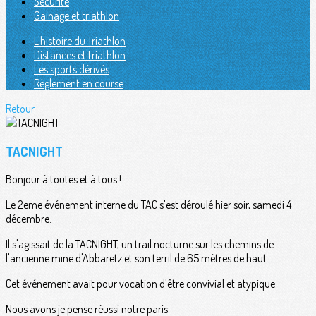
Sécurité
Gainage et triathlon
L'histoire du Triathlon
Distances et triathlon
Les sports dérivés
Règlement en course
Retour
TACNIGHT
Bonjour à toutes et à tous !
Le 2eme événement interne du TAC s'est déroulé hier soir, samedi 4
décembre.
Il s'agissait de la TACNIGHT, un trail nocturne sur les chemins de
l'ancienne mine d'Abbaretz et son terril de 65 mètres de haut.
Cet événement avait pour vocation d'être convivial et atypique.
Nous avons je pense réussi notre paris.