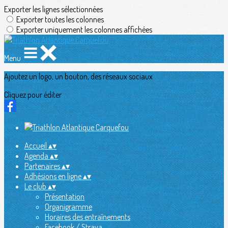
Exporter les lignes sélectionnées
Exporter toutes les colonnes
Exporter uniquement les colonnes affichées
Menu
Ajoutez un logo, un bouton, des réseaux sociaux
Cliquez pour éditer
Accueil
▴
▾
Agenda
▴
▾
Partenaires
▴
▾
Adhésions en ligne
▴
▾
Le club
▴
▾
Présentation
Organigramme
Horaires des entraînements
Facebook / Strava