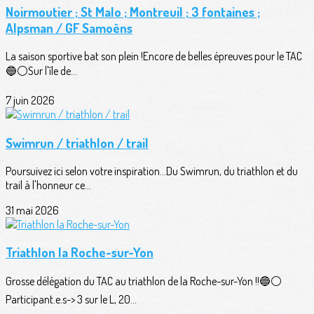
Noirmoutier ; St Malo ; Montreuil ; 3 fontaines ;
Alpsman / GF Samoëns
La saison sportive bat son plein !Encore de belles épreuves pour le TAC
🔵⚪️Sur l'île de...
7 juin 2026
Swimrun / triathlon / trail
Poursuivez ici selon votre inspiration...Du Swimrun, du triathlon et du
trail à l'honneur ce...
31 mai 2026
Triathlon la Roche-sur-Yon
Grosse délégation du TAC au triathlon de la Roche-sur-Yon !!🔵⚪️
Participant.e.s-> 3 sur le L, 20...