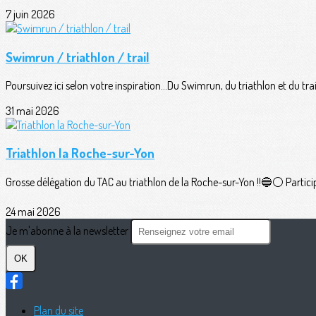
7 juin 2026
Swimrun / triathlon / trail
Poursuivez ici selon votre inspiration...Du Swimrun, du triathlon et du trail
31 mai 2026
Triathlon la Roche-sur-Yon
Grosse délégation du TAC au triathlon de la Roche-sur-Yon !!🔵⚪️ Participan
24 mai 2026
Je m'abonne à la newsletter
OK
Plan du site