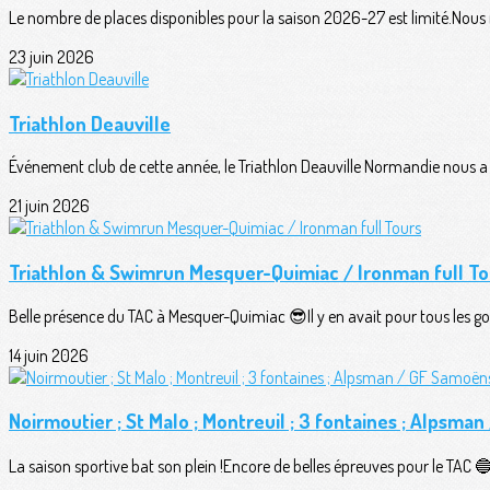
Le nombre de places disponibles pour la saison 2026-27 est limité.Nous n
23 juin 2026
Triathlon Deauville
Événement club de cette année, le Triathlon Deauville Normandie nous a o
21 juin 2026
Triathlon & Swimrun Mesquer-Quimiac / Ironman full To
Belle présence du TAC à Mesquer-Quimiac 😎Il y en avait pour tous les goû
14 juin 2026
Noirmoutier ; St Malo ; Montreuil ; 3 fontaines ; Alpsma
La saison sportive bat son plein !Encore de belles épreuves pour le TAC 🔵⚪