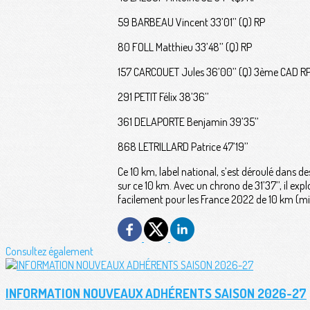
59 BARBEAU Vincent 33’01’’ (Q) RP
80 FOLL Matthieu 33’48’’ (Q) RP
157 CARCOUET Jules 36’00’’ (Q) 3ème CAD R
291 PETIT Félix 38’36’’
361 DELAPORTE Benjamin 39’35’’
868 LETRILLARD Patrice 47’19’’
Ce 10 km, label national, s’est déroulé dans d
sur ce 10 km. Avec un chrono de 31’37’’, il e
facilement pour les France 2022 de 10 km (mi
Consultez également
INFORMATION NOUVEAUX ADHÉRENTS SAISON 2026-27