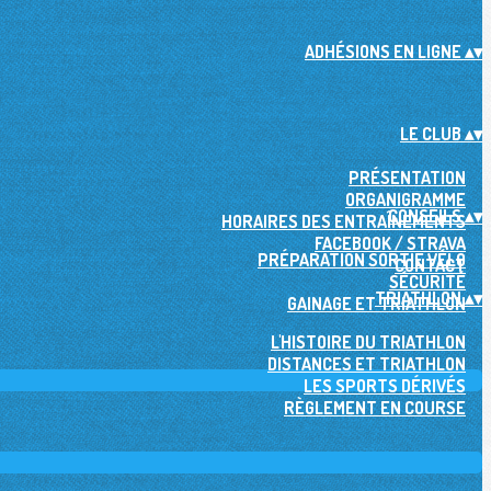
ADHÉSIONS EN LIGNE
▴
▾
LE CLUB
▴
▾
PRÉSENTATION
ORGANIGRAMME
CONSEILS
▴
▾
HORAIRES DES ENTRAÎNEMENTS
FACEBOOK / STRAVA
PRÉPARATION SORTIE VÉLO
CONTACT
SÉCURITÉ
TRIATHLON
▴
▾
GAINAGE ET TRIATHLON
L'HISTOIRE DU TRIATHLON
DISTANCES ET TRIATHLON
LES SPORTS DÉRIVÉS
RÈGLEMENT EN COURSE