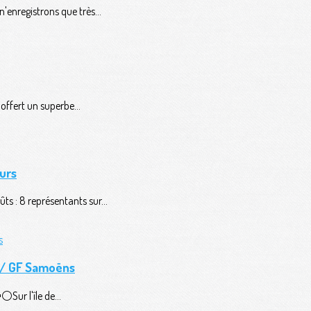
'enregistrons que très...
ffert un superbe...
urs
ts : 8 représentants sur...
n / GF Samoëns
️Sur l'île de...