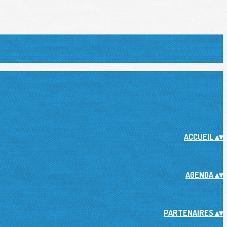
ACCUEIL
▴
▾
AGENDA
▴
▾
PARTENAIRES
▴
▾