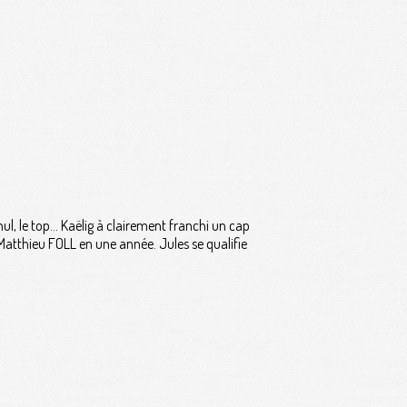
nul, le top… Kaëlig à clairement franchi un cap
Matthieu FOLL en une année. Jules se qualifie