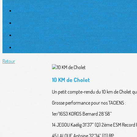
Retour
10 KM de Cholet
Un petit compte-rendu du 10 km de Cholet qui a
Grosse performance pour nos TACIENS :
1er/1653 KOROS Bernard 28’58’’
14 JEGOU Kaëlig 31’37’’ (Q) 2ème ESM Record 
45 LALOUF Antoine 32’34’’ (Q) RP