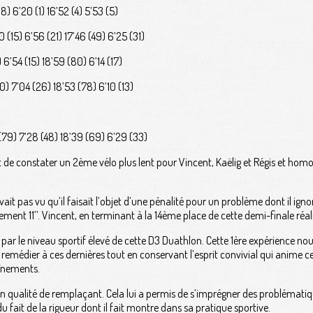
8) 6’20 (1) 16’52 (4) 5’53 (5)
(15) 6’56 (21) 17’46 (49) 6’25 (31)
 6’54 (15) 18’59 (80) 6’14 (17)
0) 7’04 (26) 18’53 (78) 6’10 (13)
(79) 7’28 (48) 18’39 (69) 6’29 (33)
 de constater un 2ème vélo plus lent pour Vincent, Kaëlig et Régis et homo
vait pas vu qu’il faisait l’objet d’une pénalité pour un problème dont il ignor
ulement 11’’. Vincent, en terminant à la 14ème place de cette demi-finale réa
is par le niveau sportif élevé de cette D3 Duathlon. Cette 1ère expérience nou
remédier à ces dernières tout en conservant l’esprit convivial qui anime
aînements.
n qualité de remplaçant. Cela lui a permis de s’imprégner des problématiqu
u fait de la rigueur dont il fait montre dans sa pratique sportive.