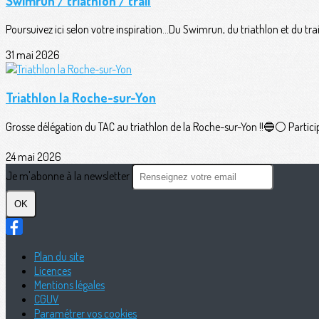
Swimrun / triathlon / trail
Poursuivez ici selon votre inspiration...Du Swimrun, du triathlon et du trail
31 mai 2026
Triathlon la Roche-sur-Yon
Grosse délégation du TAC au triathlon de la Roche-sur-Yon !!🔵⚪️ Participan
24 mai 2026
Je m'abonne à la newsletter
OK
Plan du site
Licences
Mentions légales
CGUV
Paramétrer vos cookies