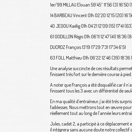
1er/99 MILLAU Elouan 59’45’’ 11’56 (3) 16’50 (1
14 BARBEAU Vincent 01h 02’20 12’15 (20) 16’50 
40 JEGOU Kaëlig 01h 04’21 12’09 (15) 17’41 (63)
61 GODILLON Régis 01h 06’11 12’47 (41) 18’36 (8
DUCROZ François 13’19 17’29 7’31 17’34 6’51
63 FOLL Matthieu 01h 06’22 12’46 (39) 18’36 
Une analyse succincte de ces résultats permet
finissent très fort sur le dernière course à pied.
A noter que François a été disqualifié car il n’a
finissent tous les 3 avec un différentiel de se
En ma qualité d’entraîneur, j’ai été très surpr
faiblesses. Nous mettrons tout en œuvre pour 
réellement tout au long de l’année leurs entr
Jules, cadet 2, a participé à ce déplacement e
il intégrera sans aucune doute notre collectif d