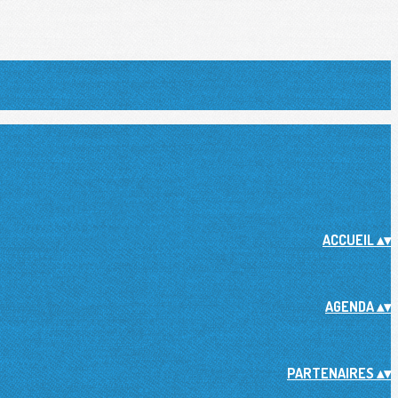
ACCUEIL
▴
▾
AGENDA
▴
▾
PARTENAIRES
▴
▾