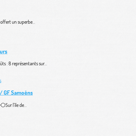
ffert un superbe...
urs
ts : 8 représentants sur...
n / GF Samoëns
️Sur l'île de...