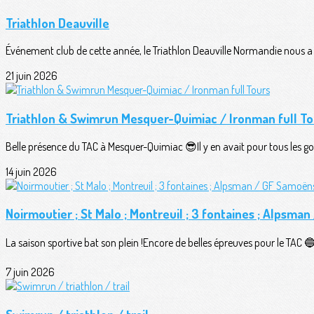
Triathlon Deauville
Événement club de cette année, le Triathlon Deauville Normandie nous a o
21 juin 2026
Triathlon & Swimrun Mesquer-Quimiac / Ironman full To
Belle présence du TAC à Mesquer-Quimiac 😎Il y en avait pour tous les goû
14 juin 2026
Noirmoutier ; St Malo ; Montreuil ; 3 fontaines ; Alpsma
La saison sportive bat son plein !Encore de belles épreuves pour le TAC 🔵⚪
7 juin 2026