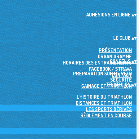
ADHÉSIONS EN LIGNE
▴
▾
LE CLUB
▴
▾
PRÉSENTATION
ORGANIGRAMME
CONSEILS
▴
▾
HORAIRES DES ENTRAÎNEMENTS
FACEBOOK / STRAVA
PRÉPARATION SORTIE VÉLO
CONTACT
SÉCURITÉ
TRIATHLON
▴
▾
GAINAGE ET TRIATHLON
L'HISTOIRE DU TRIATHLON
DISTANCES ET TRIATHLON
LES SPORTS DÉRIVÉS
RÈGLEMENT EN COURSE