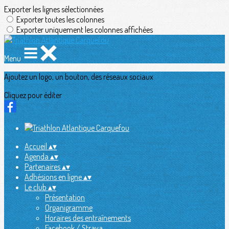
Exporter les lignes sélectionnées
Exporter toutes les colonnes
Exporter uniquement les colonnes affichées
Menu
Ajoutez un logo, un bouton, des réseaux sociaux
Cliquez pour éditer
Accueil
▴
▾
Agenda
▴
▾
Partenaires
▴
▾
Adhésions en ligne
▴
▾
Le club
▴
▾
Présentation
Organigramme
Horaires des entraînements
Facebook / Strava