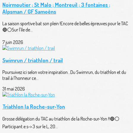
Noirmoutier ; St Malo ; Montreuil ; 3 fontaines ;
Alpsman / GF Samoëns
La saison sportive bat son plein !Encore de belles épreuves pour le TAC
🔵⚪️Sur l'île de...
7 juin 2026
Swimrun / triathlon / trail
Poursuivez ici selon votre inspiration...Du Swimrun, du triathlon et du
trail à l'honneur ce...
31 mai 2026
Triathlon la Roche-sur-Yon
Grosse délégation du TAC au triathlon de la Roche-sur-Yon !!🔵⚪️
Participant.e.s-> 3 sur le L, 20...