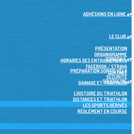
ADHÉSIONS EN LIGNE
▴
▾
LE CLUB
▴
▾
PRÉSENTATION
ORGANIGRAMME
CONSEILS
▴
▾
HORAIRES DES ENTRAÎNEMENTS
FACEBOOK / STRAVA
PRÉPARATION SORTIE VÉLO
CONTACT
SÉCURITÉ
TRIATHLON
▴
▾
GAINAGE ET TRIATHLON
L'HISTOIRE DU TRIATHLON
DISTANCES ET TRIATHLON
LES SPORTS DÉRIVÉS
RÈGLEMENT EN COURSE