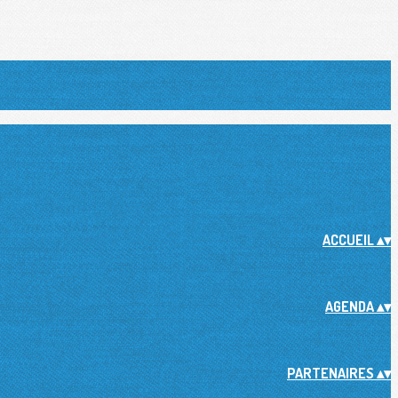
ACCUEIL
▴
▾
AGENDA
▴
▾
PARTENAIRES
▴
▾