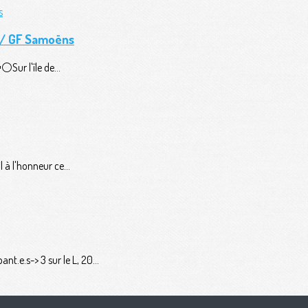
n / GF Samoëns
️Sur l'île de...
 à l'honneur ce...
t.e.s-> 3 sur le L, 20...