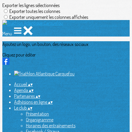
Exporter les lignes sélectionnées
Exporter toutes les colonnes
Exporter uniquement les colonnes affichées
Menu
Ajoutez un logo, un bouton, des réseaux sociaux
Cliquez pour éditer
Accueil
▴
▾
Agenda
▴
▾
Partenaires
▴
▾
Adhésions en ligne
▴
▾
Le club
▴
▾
Présentation
Organigramme
Horaires des entraînements
Facebook / Strava