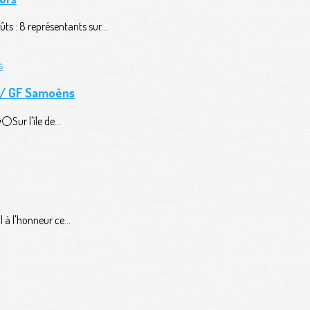
ts : 8 représentants sur...
n / GF Samoëns
️Sur l'île de...
 à l'honneur ce...