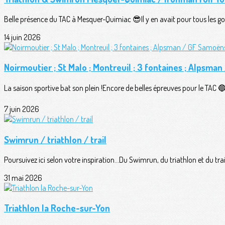
Belle présence du TAC à Mesquer-Quimiac 😎Il y en avait pour tous les goû
14 juin 2026
Noirmoutier ; St Malo ; Montreuil ; 3 fontaines ; Alpsma
La saison sportive bat son plein !Encore de belles épreuves pour le TAC 🔵⚪
7 juin 2026
Swimrun / triathlon / trail
Poursuivez ici selon votre inspiration...Du Swimrun, du triathlon et du trail
31 mai 2026
Triathlon la Roche-sur-Yon