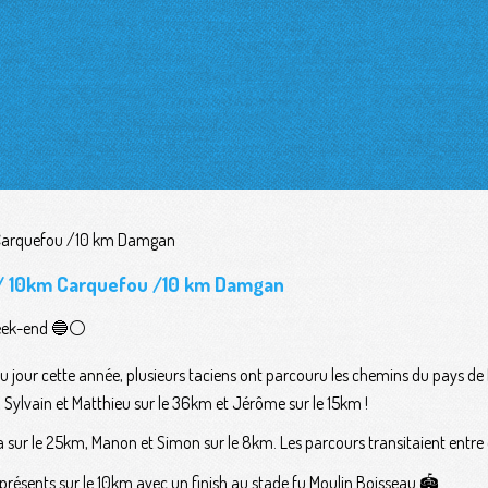
ts / 10km Carquefou /10 km Damgan
eek-end 🔵⚪️
 du jour cette année, plusieurs taciens ont parcouru les chemins du pays de
Sylvain et Matthieu sur le 36km et Jérôme sur le 15km !
xia sur le 25km, Manon et Simon sur le 8km. Les parcours transitaient entr
présents sur le 10km avec un finish au stade fu Moulin Boisseau 🏟