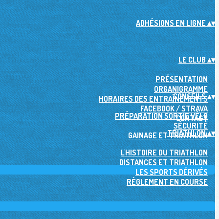
ADHÉSIONS EN LIGNE
▴
▾
LE CLUB
▴
▾
PRÉSENTATION
ORGANIGRAMME
CONSEILS
▴
▾
HORAIRES DES ENTRAÎNEMENTS
FACEBOOK / STRAVA
PRÉPARATION SORTIE VÉLO
CONTACT
SÉCURITÉ
TRIATHLON
▴
▾
GAINAGE ET TRIATHLON
L'HISTOIRE DU TRIATHLON
DISTANCES ET TRIATHLON
LES SPORTS DÉRIVÉS
RÈGLEMENT EN COURSE