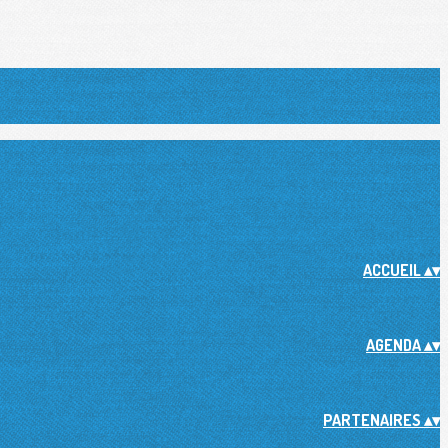
ACCUEIL
▴
▾
AGENDA
▴
▾
PARTENAIRES
▴
▾