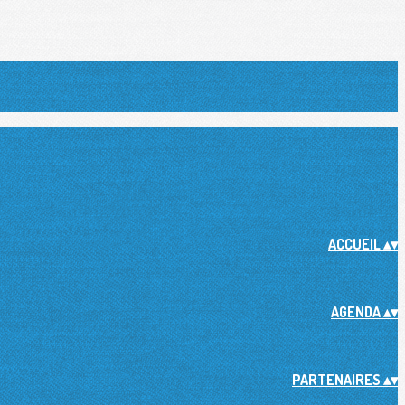
ACCUEIL
▴
▾
AGENDA
▴
▾
PARTENAIRES
▴
▾