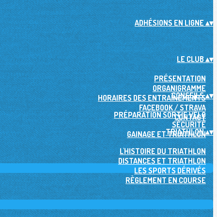
ADHÉSIONS EN LIGNE
▴
▾
LE CLUB
▴
▾
PRÉSENTATION
ORGANIGRAMME
CONSEILS
▴
▾
HORAIRES DES ENTRAÎNEMENTS
FACEBOOK / STRAVA
PRÉPARATION SORTIE VÉLO
CONTACT
SÉCURITÉ
TRIATHLON
▴
▾
GAINAGE ET TRIATHLON
L'HISTOIRE DU TRIATHLON
DISTANCES ET TRIATHLON
LES SPORTS DÉRIVÉS
RÈGLEMENT EN COURSE