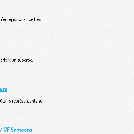
'enregistrons que très...
ffert un superbe...
urs
ts : 8 représentants sur...
n / GF Samoëns