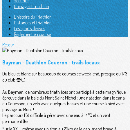
Sécurité
Gainage et triathlon
L'histoire du Triathlon
Distances et triathlon
Les sports dérivés
Règlement en course
Retour
Bayman - Duathlon Couëron - trails locaux
Du bleu et blanc sur beaucoup de courses ce week-end, presque qu'1/3
du club 🔵⚪️
Au Bayman, de nombreux triathlètes ont participé à cette magnifique
épreuve dans la baie du Mont Saint Michel : une natation dans le canal
du Couesnon, un vélo avec quelques bosses et une course à pied avec
passage au Mont !
Le parcours fût difficile à gérer avec une eau à 14°C et un vent
permanent 🌬
Sur le XXL : même avec un stop au 21km de la cap, grand bravo à