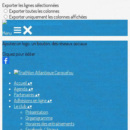
Exporter les lignes sélectionnées
Exporter toutes les colonnes
Exporter uniquement les colonnes affichées
Menu
Ajoutez un logo, un bouton, des réseaux sociaux
Cliquez pour éditer
Accueil
▴
▾
Agenda
▴
▾
Partenaires
▴
▾
Adhésions en ligne
▴
▾
Le club
▴
▾
Présentation
Organigramme
Horaires des entraînements
Facebook / Strava