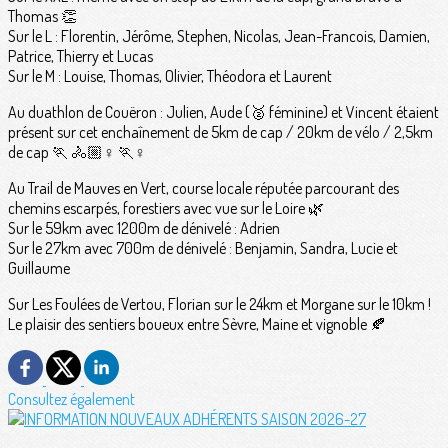
Thomas 👏
Sur le L : Florentin, Jérôme, Stephen, Nicolas, Jean-Francois, Damien,
Patrice, Thierry et Lucas
Sur le M : Louise, Thomas, Olivier, Théodora et Laurent
Au duathlon de Couëron : Julien, Aude (🥈 féminine) et Vincent étaient
présent sur cet enchaînement de 5km de cap / 20km de vélo / 2,5km
de cap 🏃 🚴🏼♀️ 🏃♀️
Au Trail de Mauves en Vert, course locale réputée parcourant des
chemins escarpés, forestiers avec vue sur le Loire 🌿
Sur le 59km avec 1200m de dénivelé : Adrien
Sur le 27km avec 700m de dénivelé : Benjamin, Sandra, Lucie et
Guillaume
Sur Les Foulées de Vertou, Florian sur le 24km et Morgane sur le 10km !
Le plaisir des sentiers boueux entre Sèvre, Maine et vignoble 🍂
Consultez également