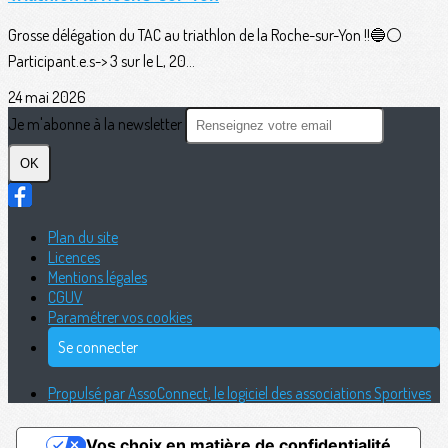
Grosse délégation du TAC au triathlon de la Roche-sur-Yon !!🔵⚪️
Participant.e.s-> 3 sur le L, 20...
24 mai 2026
Je m'abonne à la newsletter
OK
Plan du site
Licences
Mentions légales
CGUV
Paramétrer vos cookies
Se connecter
Propulsé par AssoConnect, le logiciel des associations Sportives
Vos choix en matière de confidentialité