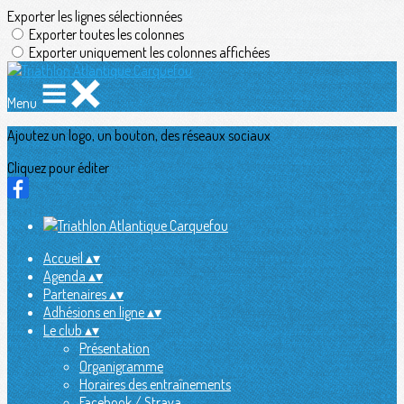
Exporter les lignes sélectionnées
Exporter toutes les colonnes
Exporter uniquement les colonnes affichées
Menu
Ajoutez un logo, un bouton, des réseaux sociaux
Cliquez pour éditer
Accueil
▴
▾
Agenda
▴
▾
Partenaires
▴
▾
Adhésions en ligne
▴
▾
Le club
▴
▾
Présentation
Organigramme
Horaires des entraînements
Facebook / Strava