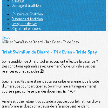
Sécurité
Gainage et triathlon
L'histoire du Triathlon
Distances et triathlon
Les sports dérivés
Règlement en course
Retour
Tri et SwimRun de Dinard - Tri d'Evian - Tri de Spay
Sur le triathlon de Dinard, Julien et Loïc ont effectué la distance M !
Des conditions optimales avec une mer d'huile, un vélo avec des
relances et une cap iodée 🏖
Stéphane et Nathalie étaient aussi sur ce bel événement de la côte
d'Émeraude pour participer au SwimRun mêlant nage en mer et
course à pied sur le sentier des douaniers 🏊♂️🏃♂️
Amélie et Julien étaient du côté de la Savoie pour le triathlon d'Evian
transformé en duathlon à cause de rafales de vent rendant