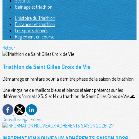
Sécurité
Gainage et triathlon
L'histoire du Triathlon
Distances et triathlon
Les sports dérivés
Règlement en course
Retour
Triathlon de Saint Gilles Croix de Vie
Démarrage en fanfare pour la dernière phase de la saison de triathlon !!
Une vingtaine de maillots bleus et blancs étaient présents sur les
différents formats XS, S et M du triathlon de Saint Gilles Croix de Vie 🌊
Consultez également
INFORMATION NOUVEAUX ADHÉRENTS SAISON 2026-