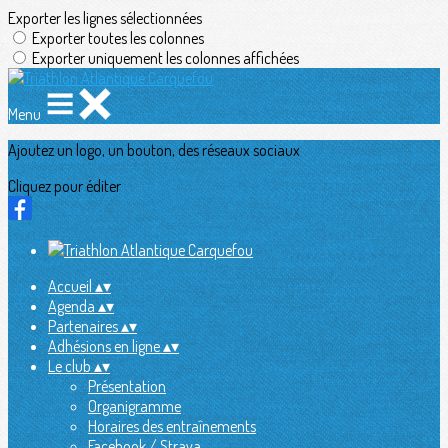
Exporter les lignes sélectionnées
Exporter toutes les colonnes
Exporter uniquement les colonnes affichées
Menu
Ajoutez un logo, un bouton, des réseaux sociaux
Cliquez pour éditer
Accueil
▴
▾
Agenda
▴
▾
Partenaires
▴
▾
Adhésions en ligne
▴
▾
Le club
▴
▾
Présentation
Organigramme
Horaires des entraînements
Facebook / Strava