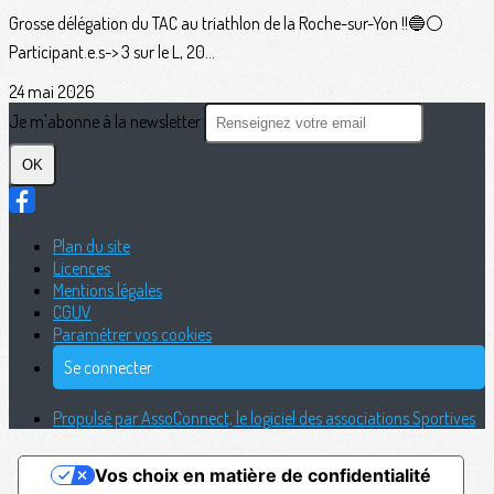
Grosse délégation du TAC au triathlon de la Roche-sur-Yon !!🔵⚪️
Participant.e.s-> 3 sur le L, 20...
24 mai 2026
Je m'abonne à la newsletter
OK
Plan du site
Licences
Mentions légales
CGUV
Paramétrer vos cookies
Se connecter
Propulsé par AssoConnect, le logiciel des associations Sportives
Vos choix en matière de confidentialité