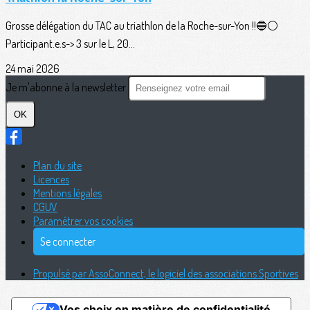
Grosse délégation du TAC au triathlon de la Roche-sur-Yon !!🔵⚪️
Participant.e.s-> 3 sur le L, 20...
24 mai 2026
Je m'abonne à la newsletter
OK
Plan du site
Licences
Mentions légales
CGUV
Paramétrer vos cookies
Se connecter
Propulsé par AssoConnect, le logiciel des associations Sportives
Vos choix en matière de confidentialité