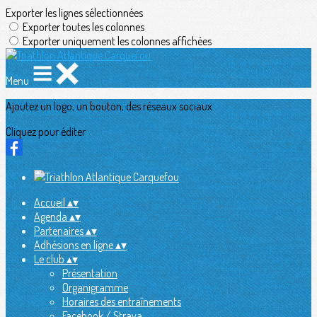
Exporter les lignes sélectionnées
Exporter toutes les colonnes
Exporter uniquement les colonnes affichées
Menu
Ajoutez un logo, un bouton, des réseaux sociaux
Cliquez pour éditer
Accueil
▴
▾
Agenda
▴
▾
Partenaires
▴
▾
Adhésions en ligne
▴
▾
Le club
▴
▾
Présentation
Organigramme
Horaires des entraînements
Facebook / Strava