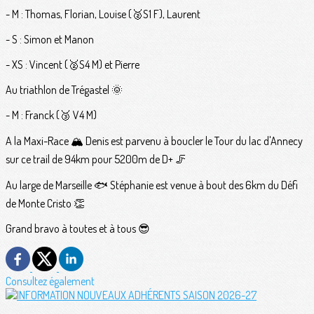
- M : Thomas, Florian, Louise (🥈S1 F), Laurent
- S : Simon et Manon
- XS : Vincent (🥈S4 M) et Pierre
Au triathlon de Trégastel 🌞
- M : Franck (🥉 V4 M)
A la Maxi-Race 🏔 Denis est parvenu à boucler le Tour du lac d'Annecy
sur ce trail de 94km pour 5200m de D+ 🦵
Au large de Marseille 🐟 Stéphanie est venue à bout des 6km du Défi
de Monte Cristo 👏
Grand bravo à toutes et à tous 😎
Consultez également