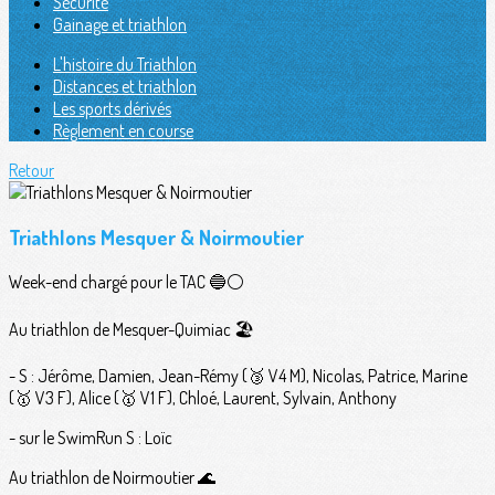
Sécurité
Gainage et triathlon
L'histoire du Triathlon
Distances et triathlon
Les sports dérivés
Règlement en course
Retour
Triathlons Mesquer & Noirmoutier
Week-end chargé pour le TAC 🔵⚪️
Au triathlon de Mesquer-Quimiac 🏖
- S : Jérôme, Damien, Jean-Rémy (🥉 V4 M), Nicolas, Patrice, Marine
(🥇 V3 F), Alice (🥇 V1 F), Chloé, Laurent, Sylvain, Anthony
- sur le SwimRun S : Loïc
Au triathlon de Noirmoutier 🌊