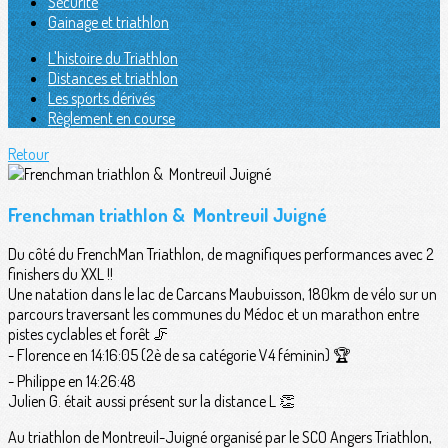
Sécurité
Gainage et triathlon
L'histoire du Triathlon
Distances et triathlon
Les sports dérivés
Règlement en course
Retour
Frenchman triathlon & Montreuil Juigné
Du côté du FrenchMan Triathlon, de magnifiques performances avec 2
finishers du XXL !!
Une natation dans le lac de Carcans Maubuisson, 180km de vélo sur un
parcours traversant les communes du Médoc et un marathon entre
pistes cyclables et forêt 🦵
- Florence en 14:16:05 (2è de sa catégorie V4 féminin) 🏆
- Philippe en 14:26:48
Julien G. était aussi présent sur la distance L 👏
Au triathlon de Montreuil-Juigné organisé par le SCO Angers Triathlon,