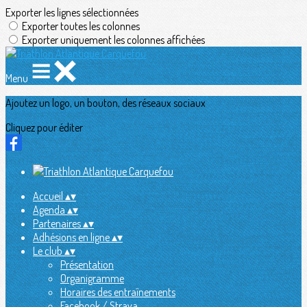
Exporter les lignes sélectionnées
Exporter toutes les colonnes
Exporter uniquement les colonnes affichées
Menu
Ajoutez un logo, un bouton, des réseaux sociaux
Cliquez pour éditer
Accueil
▴
▾
Agenda
▴
▾
Partenaires
▴
▾
Adhésions en ligne
▴
▾
Le club
▴
▾
Présentation
Organigramme
Horaires des entraînements
Facebook / Strava