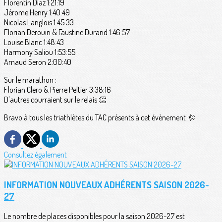
Florentin Diaz 1:21:19
Jérome Henry 1:40:49
Nicolas Langlois 1:45:33
Florian Derouin & Faustine Durand 1:46:57
Louise Blanc 1:48:43
Harmony Saliou 1:53:55
Arnaud Seron 2:00:40
Sur le marathon :
Florian Clero & Pierre Peltier 3:38:16
D'autres courraient sur le relais 👏
Bravo à tous les triathlètes du TAC présents à cet évènement 🌞
Consultez également
INFORMATION NOUVEAUX ADHÉRENTS SAISON 2026-
27
Le nombre de places disponibles pour la saison 2026-27 est