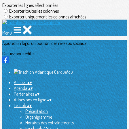
Exporter les lignes sélectionnées
Exporter toutes les colonnes
Exporter uniquement les colonnes affichées
Menu
Ajoutez un logo, un bouton, des réseaux sociaux
Cliquez pour éditer
Accueil
▴
▾
Agenda
▴
▾
Partenaires
▴
▾
Adhésions en ligne
▴
▾
Le club
▴
▾
Présentation
Organigramme
Horaires des entraînements
Facebook / Strava