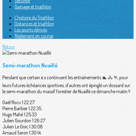
Sécurité
Gainage et triathlon
L'histoire du Triathlon
Distances et triathlon
Les sports dérivés
Règlement en course
Retour
Semi-marathon Nuaillé
Pendant que certain.e.s continuent les entraînements 🏊 🚴 🏃 pour
leurs futures échéances sportives, d'autres ont épinglé un dossard sur
le semi-marathon du massif forestier de Nuaillé ce dimanche matin !!
Gaël Rocu 1:22:27
Pierre Barbier 1:22:35
Hugo Mahé 1:25:33
Julien Gourdon 1:26:27
Julien Le Goïc 1:30:08
Arnaud Seron 1:30:14