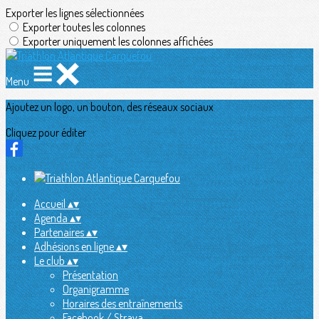
Exporter les lignes sélectionnées
Exporter toutes les colonnes
Exporter uniquement les colonnes affichées
Menu
Ajoutez un logo, un bouton, des réseaux sociaux
Cliquez pour éditer
Accueil
▴
▾
Agenda
▴
▾
Partenaires
▴
▾
Adhésions en ligne
▴
▾
Le club
▴
▾
Présentation
Organigramme
Horaires des entraînements
Facebook / Strava