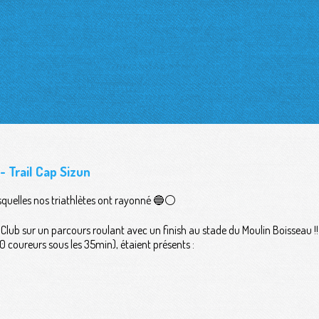
 Trail Cap Sizun
quelles nos triathlètes ont rayonné 🔵⚪️
Club sur un parcours roulant avec un finish au stade du Moulin Boisseau !!
0 coureurs sous les 35min), étaient présents :