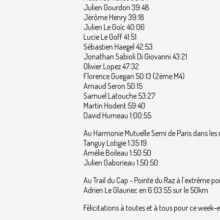
Julien Gourdon 39:48
Jérôme Henry 39:18
Julien Le Goïc 40:06
Lucie Le Goff 41:51
Sébastien Haegel 42:53
Jonathan Sabioli Di Giovanni 43:21
Olivier Lopez 47:32
Florence Guegan 50:13 (2ème M4)
Arnaud Seron 50:15
Samuel Latouche 53:27
Martin Hodent 59:40
David Humeau 1:00:55
Au Harmonie Mutuelle Semi de Paris dans les ru
Tanguy Lotigie 1:35:19
Amélie Boileau 1:50:50
Julien Gaborieau 1:50:50
Au Trail du Cap - Pointe du Raz à l'extrême poi
Adrien Le Glaunec en 6:03:55 sur le 50km
Félicitations à toutes et à tous pour ce week-