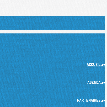
ACCUEIL
▴
▾
AGENDA
▴
▾
PARTENAIRES
▴
▾