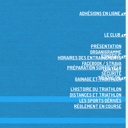
ADHÉSIONS EN LIGNE
▴
▾
LE CLUB
▴
▾
PRÉSENTATION
ORGANIGRAMME
CONSEILS
▴
▾
HORAIRES DES ENTRAÎNEMENTS
FACEBOOK / STRAVA
PRÉPARATION SORTIE VÉLO
CONTACT
SÉCURITÉ
TRIATHLON
▴
▾
GAINAGE ET TRIATHLON
L'HISTOIRE DU TRIATHLON
DISTANCES ET TRIATHLON
LES SPORTS DÉRIVÉS
RÈGLEMENT EN COURSE