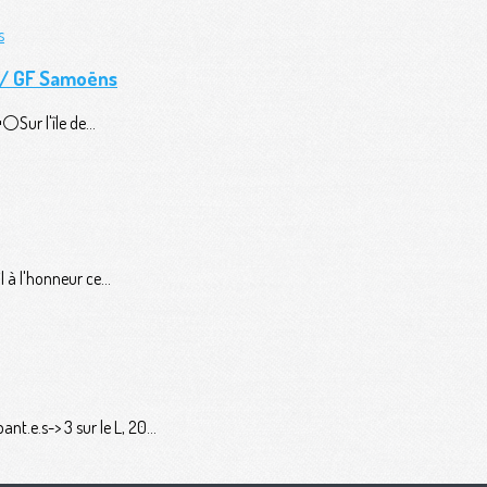
n / GF Samoëns
️Sur l'île de...
 à l'honneur ce...
t.e.s-> 3 sur le L, 20...