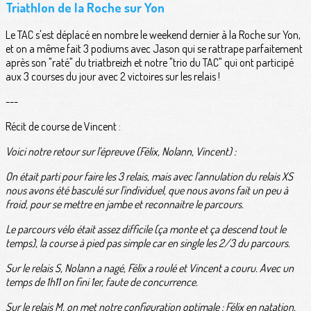
Triathlon de la Roche sur Yon
Le TAC s'est déplacé en nombre le weekend dernier à la Roche sur Yon,
et on a même fait 3 podiums avec Jason qui se rattrape parfaitement
après son "raté" du triatbreizh et notre "trio du TAC" qui ont participé
aux 3 courses du jour avec 2 victoires sur les relais !
---
Récit de course de Vincent :
Voici notre retour sur l'épreuve (Félix, Nolann, Vincent) :
On était parti pour faire les 3 relais, mais avec l'annulation du relais XS
nous avons été basculé sur l'individuel, que nous avons fait un peu à
froid, pour se mettre en jambe et reconnaitre le parcours.
Le parcours vélo était assez difficile (ça monte et ça descend tout le
temps), la course à pied pas simple car en single les 2/3 du parcours.
Sur le relais S, Nolann a nagé, Félix a roulé et Vincent a couru. Avec un
temps de 1h11 on fini 1er, faute de concurrence.
Sur le relais M, on met notre configuration optimale : Félix en natation,