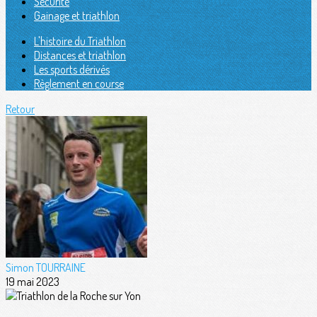
Sécurité
Gainage et triathlon
L'histoire du Triathlon
Distances et triathlon
Les sports dérivés
Règlement en course
Retour
Simon TOURRAINE
19 mai 2023