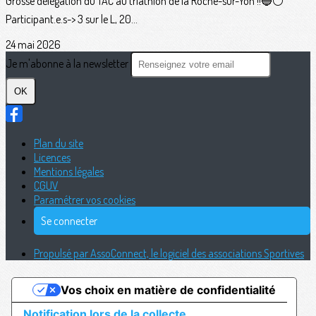
Grosse délégation du TAC au triathlon de la Roche-sur-Yon !!🔵⚪️
Participant.e.s-> 3 sur le L, 20...
24 mai 2026
Je m'abonne à la newsletter
OK
Plan du site
Licences
Mentions légales
CGUV
Paramétrer vos cookies
Se connecter
Propulsé par AssoConnect, le logiciel des associations Sportives
Vos choix en matière de confidentialité
Notification lors de la collecte