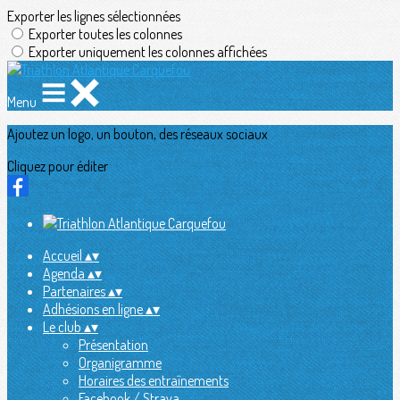
Exporter les lignes sélectionnées
Exporter toutes les colonnes
Exporter uniquement les colonnes affichées
Menu
Ajoutez un logo, un bouton, des réseaux sociaux
Cliquez pour éditer
Accueil
▴
▾
Agenda
▴
▾
Partenaires
▴
▾
Adhésions en ligne
▴
▾
Le club
▴
▾
Présentation
Organigramme
Horaires des entraînements
Facebook / Strava