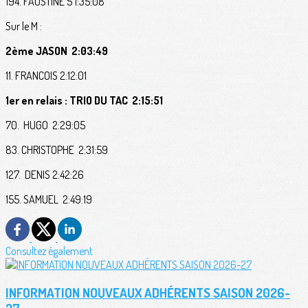
194. FAUSTINE 5 1:35:08
Sur le M :
2ème JASON 2:03:49
11. FRANCOIS 2:12:01
1er en relais : TRIO DU TAC 2:15:51
70. HUGO 2:29:05
83. CHRISTOPHE 2:31:59
127. DENIS 2:42:26
155. SAMUEL 2:49:19
Consultez également
INFORMATION NOUVEAUX ADHÉRENTS SAISON 2026-