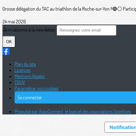
Grosse délégation du TAC au triathlon de la Roche-sur-Yon !!🔵⚪️ Participan
24 mai 2026
Je m'abonne à la newsletter
OK
Plan du site
Licences
Mentions légales
CGUV
Paramétrer vos cookies
Se connecter
Propulsé par AssoConnect, le logiciel des associations Sportives
Notification