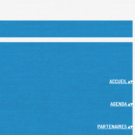
ACCUEIL
▴
▾
AGENDA
▴
▾
PARTENAIRES
▴
▾