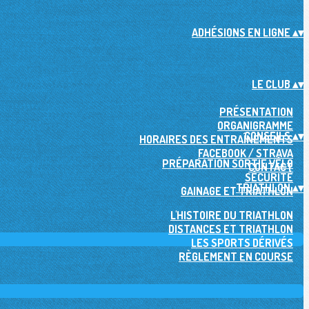
ADHÉSIONS EN LIGNE
▴
▾
LE CLUB
▴
▾
PRÉSENTATION
ORGANIGRAMME
CONSEILS
▴
▾
HORAIRES DES ENTRAÎNEMENTS
FACEBOOK / STRAVA
PRÉPARATION SORTIE VÉLO
CONTACT
SÉCURITÉ
TRIATHLON
▴
▾
GAINAGE ET TRIATHLON
L'HISTOIRE DU TRIATHLON
DISTANCES ET TRIATHLON
LES SPORTS DÉRIVÉS
RÈGLEMENT EN COURSE