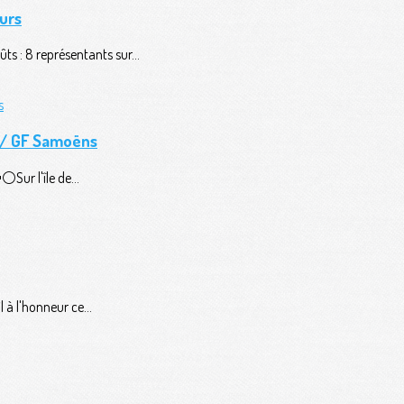
urs
ts : 8 représentants sur...
n / GF Samoëns
️Sur l'île de...
 à l'honneur ce...