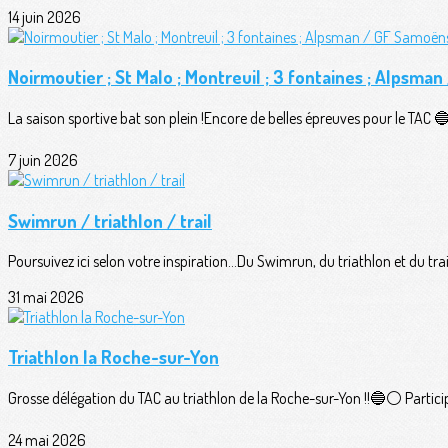
14 juin 2026
Noirmoutier ; St Malo ; Montreuil ; 3 fontaines ; Alpsma
La saison sportive bat son plein !Encore de belles épreuves pour le TAC 🔵⚪
7 juin 2026
Swimrun / triathlon / trail
Poursuivez ici selon votre inspiration...Du Swimrun, du triathlon et du trail
31 mai 2026
Triathlon la Roche-sur-Yon
Grosse délégation du TAC au triathlon de la Roche-sur-Yon !!🔵⚪️ Participan
24 mai 2026