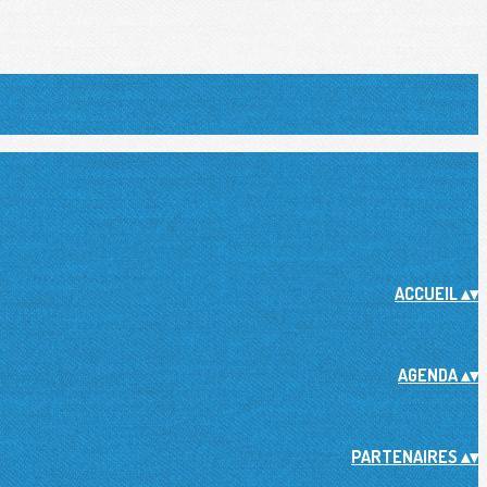
ACCUEIL
▴
▾
AGENDA
▴
▾
PARTENAIRES
▴
▾