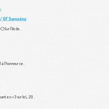
n / GF Samoëns
️Sur l'île de...
 à l'honneur ce...
t.e.s-> 3 sur le L, 20...