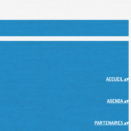
ACCUEIL
▴
▾
AGENDA
▴
▾
PARTENAIRES
▴
▾