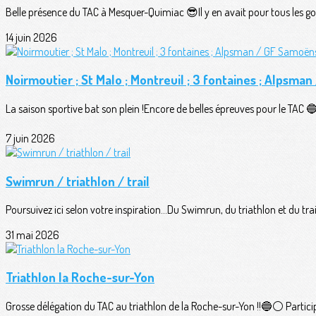
Belle présence du TAC à Mesquer-Quimiac 😎Il y en avait pour tous les goû
14 juin 2026
Noirmoutier ; St Malo ; Montreuil ; 3 fontaines ; Alpsma
La saison sportive bat son plein !Encore de belles épreuves pour le TAC 🔵⚪
7 juin 2026
Swimrun / triathlon / trail
Poursuivez ici selon votre inspiration...Du Swimrun, du triathlon et du trail
31 mai 2026
Triathlon la Roche-sur-Yon
Grosse délégation du TAC au triathlon de la Roche-sur-Yon !!🔵⚪️ Participan