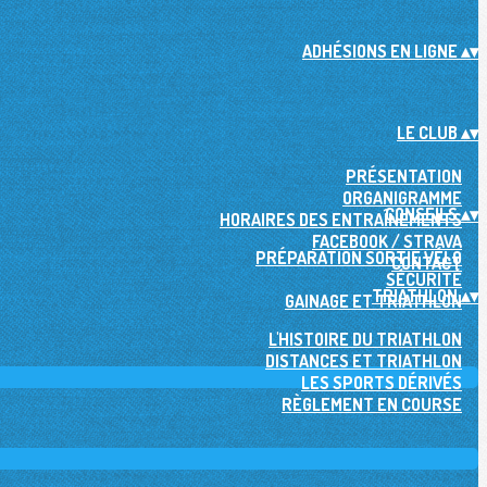
ADHÉSIONS EN LIGNE
▴
▾
LE CLUB
▴
▾
PRÉSENTATION
ORGANIGRAMME
CONSEILS
▴
▾
HORAIRES DES ENTRAÎNEMENTS
FACEBOOK / STRAVA
PRÉPARATION SORTIE VÉLO
CONTACT
SÉCURITÉ
TRIATHLON
▴
▾
GAINAGE ET TRIATHLON
L'HISTOIRE DU TRIATHLON
DISTANCES ET TRIATHLON
LES SPORTS DÉRIVÉS
RÈGLEMENT EN COURSE