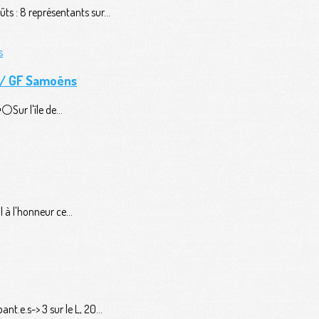
ts : 8 représentants sur...
n / GF Samoëns
️Sur l'île de...
 à l'honneur ce...
t.e.s-> 3 sur le L, 20...