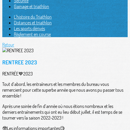
Sécurité
Gainage et triathlon
L'histoire du Triathlon
Distances et triathlon
Les sports dérivés
Règlement en course
Retour
RENTREE 2023
RENTRÉE💙2023
Tout d’abord, les entraîneurs et les membres du bureau vous
remercient pour cette superbe année que nous avons pu passer tous
ensemble !
Après une soirée de fin d’année où nous étions nombreux et les
derniers entraînements qui ont eu lieu début juillet, il est temps de se
tourner vers la saison 2022-2023 !
🤓Les informations importantes🧐