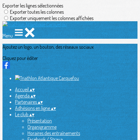
Exporter les lignes sélectionnées
Exporter toutes les colonnes
Exporter uniquement les colonnes affichées
Menu
Ajoutez un logo, un bouton, des réseaux sociaux
Cliquez pour éditer
Accueil
▴
▾
Agenda
▴
▾
Partenaires
▴
▾
Adhésions en ligne
▴
▾
Le club
▴
▾
Présentation
Organigramme
Horaires des entraînements
Facebook / Strava