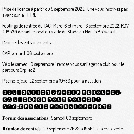
Prise de licence à partir du 5 septembre 2022 ! ( ne vous inscrivez pas
avant sur la FFTRI)
Footings de rentrée du TAC : Mardi 6 et mardi 13 septembre 2022, RDV
à 18h30 devant le local du stade du Stade du Moulin Boisseau!
Reprise des entrainements :
CAP le mardi 06 septembre
Vélo le samedi 10 septembre " rendez vous sur l'agenda club pour le
parcours Grp1 et 2
Piscine le jeudi 22 septembre à 19h30 pour la natation !
🅾🅱🅻🅸🅶🅰🆃🅸🅾🅽 🅳’🅰🆅🅾🅸🆁 🆁🅴🅽🅾🆄🆅🅴🅻é
🆂🅰 🅻🅸🅲🅴🅽🅲🅴 🅿🅾🆄🆁 🅿🅾🆄🆅🅾🅸🆁
🅰🅲🅲é🅳🅴🆁 🅰🆄🆇 🅴🅽🆃🆁🅰🅸🅽🅴🅼🅴🅽🆃🆂.
𝐅𝐨𝐫𝐮𝐦 𝐝𝐞𝐬 𝐚𝐬𝐬𝐨𝐜𝐢𝐚𝐭𝐢𝐨𝐧𝐬 : Samedi 03 septembre
𝐑𝐞́𝐮𝐧𝐢𝐨𝐧 𝐝𝐞 𝐫𝐞𝐧𝐭𝐫𝐞́𝐞 : 23 septembre 2022 à 19h00 à la croix verte