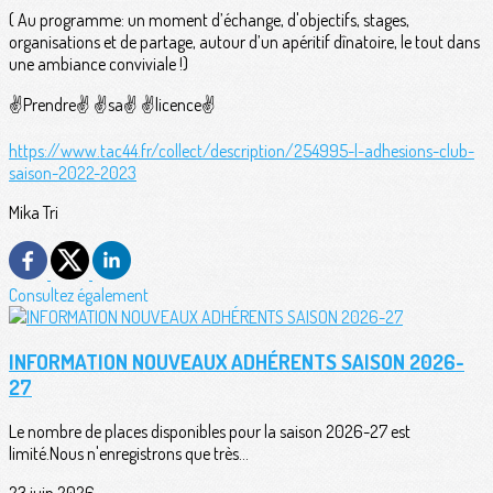
( Au programme: un moment d’échange, d'objectifs, stages,
organisations et de partage, autour d’un apéritif dînatoire, le tout dans
une ambiance conviviale !)
✌️Prendre✌️ ✌️sa✌️ ✌️licence✌️
https://www.tac44.fr/collect/description/254995-l-adhesions-club-
saison-2022-2023
Mika Tri
Consultez également
INFORMATION NOUVEAUX ADHÉRENTS SAISON 2026-
27
Le nombre de places disponibles pour la saison 2026-27 est
limité.Nous n'enregistrons que très...
23 juin 2026